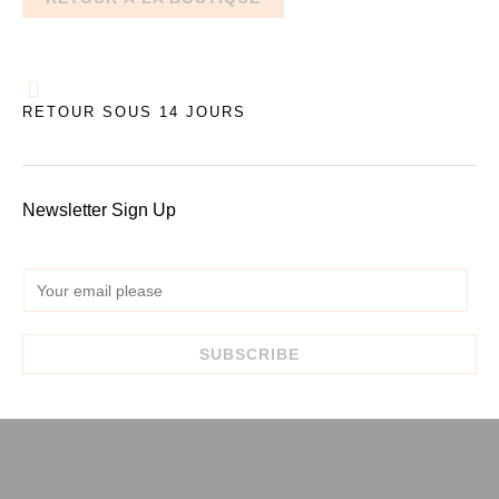
RETOUR SOUS 14 JOURS
Newsletter Sign Up
E
m
a
SUBSCRIBE
i
l
*