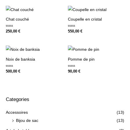
Chat couché
Coupelle en cristal
Note
Note
250,00
€
550,00
€
0
0
sur
sur
5
5
Noix de banksia
Pomme de pin
Note
Note
500,00
€
90,00
€
0
0
sur
sur
5
5
Categories
Accessoires
(13)
Bijou de sac
(13)