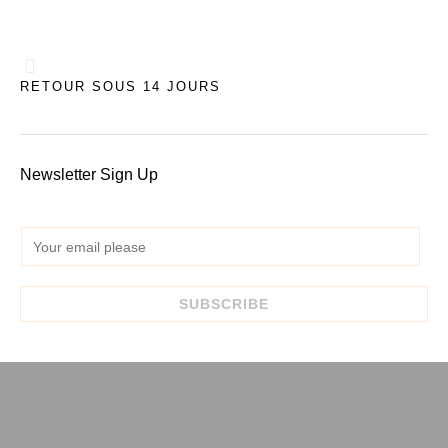
RETOUR SOUS 14 JOURS
Newsletter Sign Up
E
m
a
SUBSCRIBE
i
l
*