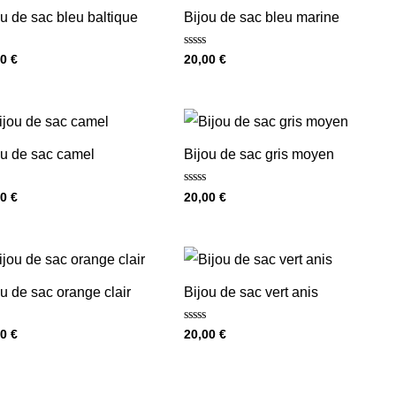
u de sac bleu baltique
Bijou de sac bleu marine
Note
00
€
20,00
€
0
sur
5
ou de sac camel
Bijou de sac gris moyen
Note
00
€
20,00
€
0
sur
5
u de sac orange clair
Bijou de sac vert anis
Note
00
€
20,00
€
0
sur
5