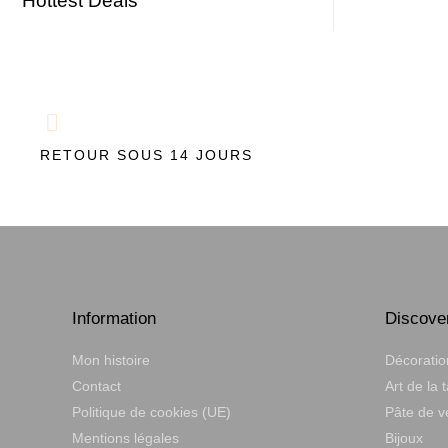
Hottest Deals
RETOUR SOUS 14 JOURS
Information
Discove
Mon histoire
Décoratio
Contact
Art de la 
Politique de cookies (UE)
Pâte de v
Mentions légales
Bijoux