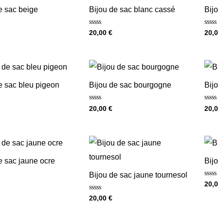
e sac beige
Bijou de sac blanc cassé
Bijo
Note
Note
20,00
€
20,
0
0
sur
sur
5
5
e sac bleu pigeon
Bijou de sac bourgogne
Bij
Note
Note
20,00
€
20,
0
0
sur
sur
5
5
e sac jaune ocre
Bijo
Bijou de sac jaune tournesol
Note
20,
0
sur
Note
20,00
€
5
0
sur
5