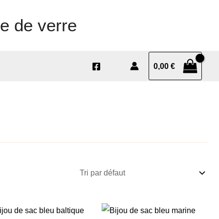
e de verre
0,00
€