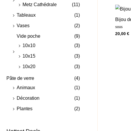
Metz Cathédrale
(11)
Tableaux
(1)
Bijou d
Vases
(2)
Note
20,00
€
Vide poche
(9)
0
sur
5
10x10
(3)
10x15
(3)
10x20
(3)
Pâte de verre
(4)
Animaux
(1)
Décoration
(1)
Plantes
(2)