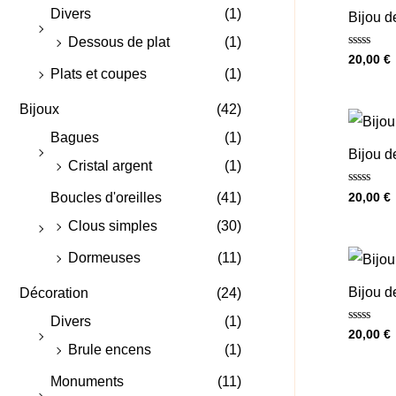
Divers
(1)
Bijou d
Dessous de plat
(1)
Note
20,00
€
0
Plats et coupes
(1)
sur
5
Bijoux
(42)
Bagues
(1)
Bijou d
Cristal argent
(1)
Note
20,00
€
Boucles d'oreilles
(41)
0
sur
Clous simples
(30)
5
Dormeuses
(11)
Bijou d
Décoration
(24)
Divers
(1)
Note
20,00
€
0
Brule encens
(1)
sur
5
Monuments
(11)