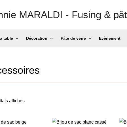
nnie MARALDI - Fusing & pât
la table
Décoration
Pâte de verre
Evènement
essoires
tats affichés