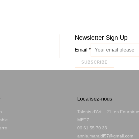
Newsletter Sign Up
Email
*
SUBSCRIBE
r
Localisez-nous
n
Talents d’Art – 21, en Fourniru
table
METZ
erre
06 61 55 70 33
annie.maraldi57@gmail.com