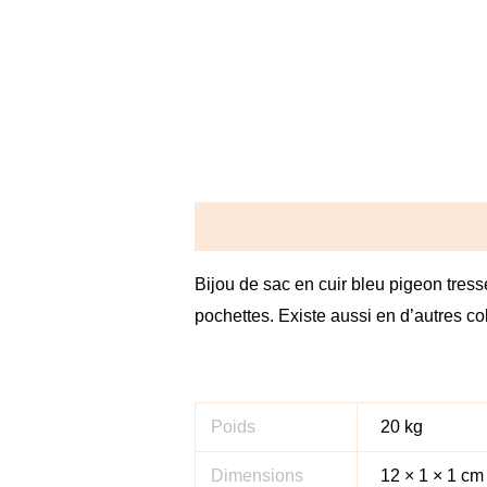
Description
Informations complé
Bijou de sac en cuir bleu pigeon tressé
pochettes. Existe aussi en d’autres c
Poids
20 kg
Dimensions
12 × 1 × 1 cm