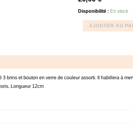
Disponibilité :
En stock
AJOUTER AU PA
mentaires
Avis (0)
 3 brins et bouton en verre de couleur assorti. Il habillera à me
oloris. Longueur 12cm