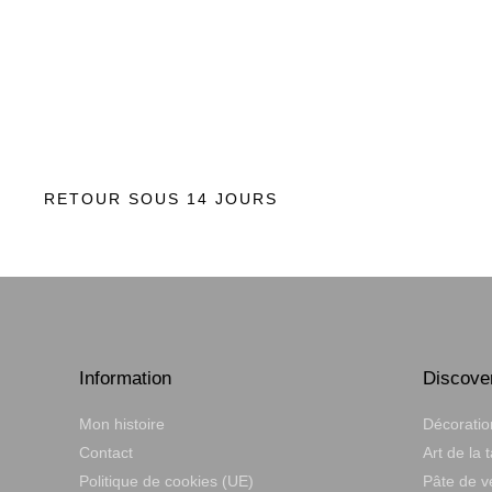
RETOUR SOUS 14 JOURS
Information
Discove
Mon histoire
Décoratio
Contact
Art de la 
Politique de cookies (UE)
Pâte de v