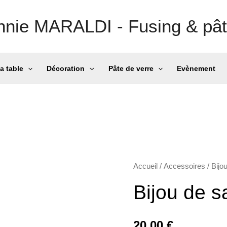
nnie MARALDI - Fusing & pât
la table
Décoration
Pâte de verre
Evènement
Accueil
/
Accessoires
/
Bijo
Bijou de s
20,00
€