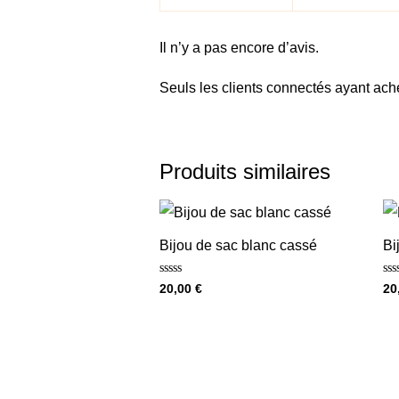
Il n’y a pas encore d’avis.
Seuls les clients connectés ayant achet
Produits similaires
Bijou de sac blanc cassé
Bi
Note
No
20,00
€
20
0
0
sur
sur
5
5