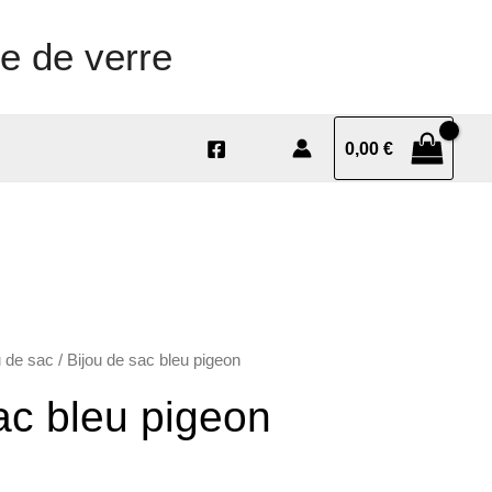
e de verre
0,00
€
u de sac
/ Bijou de sac bleu pigeon
ac bleu pigeon