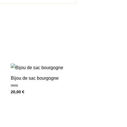
Bijou de sac bourgogne
Note
20,00
€
0
sur
5