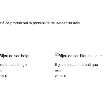
é ce produit ont la possibilité de laisser un avis.
jou de sac beige
Bijou de sac bleu baltique
te
Note
,00
€
20,00
€
0
sur
5