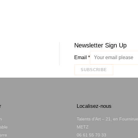
Newsletter Sign Up
Email
*
SUBSCRIBE
r
Localisez-nous
n
Talents d’Art – 21, en Fourniru
table
METZ
erre
06 61 55 70 33