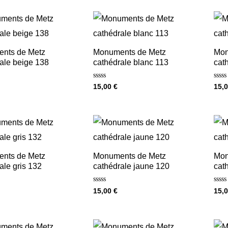
nts de Metz
Monuments de Metz
Mon
ale beige 138
cathédrale blanc 113
cat
Note
Note
15,00
€
15,
0
0
sur
sur
5
5
nts de Metz
Monuments de Metz
Mon
ale gris 132
cathédrale jaune 120
cat
Note
Note
15,00
€
15,
0
0
sur
sur
5
5