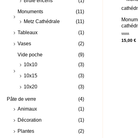
Brule encens
(1)
Monuments
(11)
Monume
Metz Cathédrale
(11)
cathédr
Tableaux
(1)
Note
15,00
€
Vases
(2)
0
sur
5
Vide poche
(9)
10x10
(3)
10x15
(3)
10x20
(3)
Pâte de verre
(4)
Animaux
(1)
Décoration
(1)
Plantes
(2)