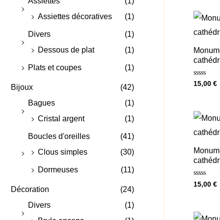
Assiettes
(1)
Assiettes décoratives
(1)
Divers
(1)
Dessous de plat
(1)
Monume
cathédr
Plats et coupes
(1)
Note
15,00
€
Bijoux
(42)
0
sur
5
Bagues
(1)
Cristal argent
(1)
Boucles d'oreilles
(41)
Monume
Clous simples
(30)
cathédr
Dormeuses
(11)
Note
15,00
€
Décoration
(24)
0
sur
5
Divers
(1)