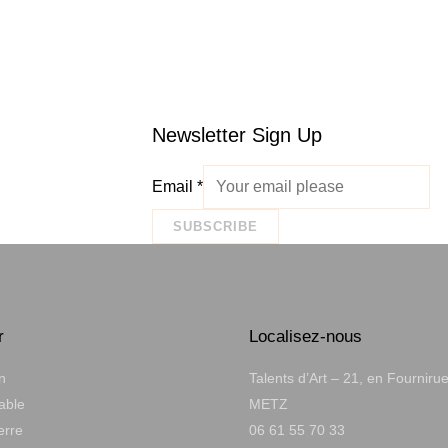
Newsletter Sign Up
Email
*
SUBSCRIBE
r
Localisez-nous
n
Talents d’Art – 21, en Fourniru
table
METZ
erre
06 61 55 70 33