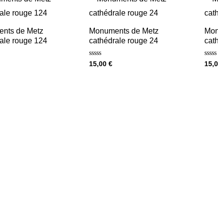
nts de Metz
Monuments de Metz
Mon
ale rouge 124
cathédrale rouge 24
cat
Note
Note
15,00
€
15,
0
0
sur
sur
5
5