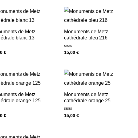
uments de Metz
Monuments de Metz
hédrale blanc 13
cathédrale bleu 216
Note
00
€
15,00
€
0
sur
5
uments de Metz
Monuments de Metz
hédrale orange 125
cathédrale orange 25
Note
00
€
15,00
€
0
sur
5