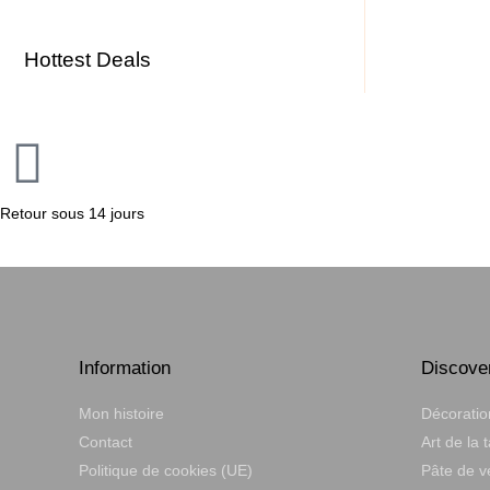
Hottest Deals
Retour sous 14 jours
Information
Discove
Mon histoire
Décoratio
Contact
Art de la 
Politique de cookies (UE)
Pâte de v