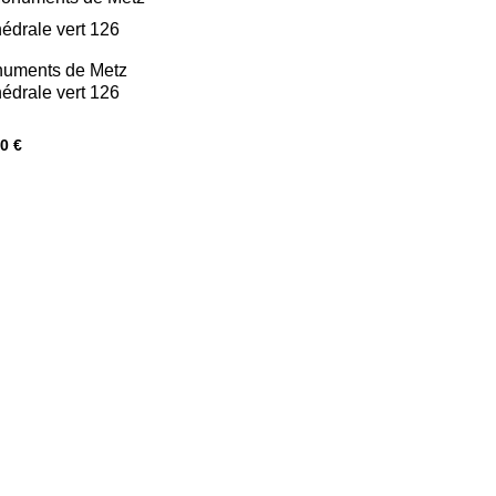
uments de Metz
hédrale vert 126
00
€