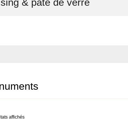
ing & pâte de verre
numents
tats affichés