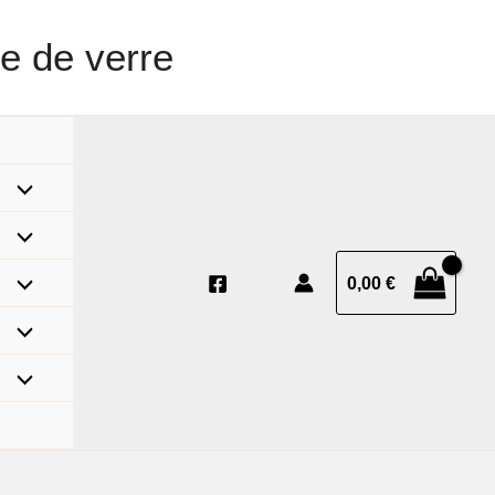
e de verre
0,00
€