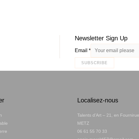
Newsletter Sign Up
Email
*
SUBSCRIBE
er
Localisez-nous
n
Talents d’Art – 21, en Fourniru
table
METZ
erre
06 61 55 70 33