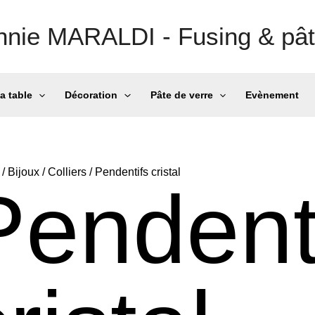
nnie MARALDI - Fusing & pât
la table
Décoration
Pâte de verre
Evènement
/
Bijoux
/
Colliers
/ Pendentifs cristal
Pendent