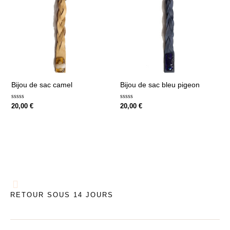
Bijou de sac camel
Bijou de sac bleu pigeon
Note
Note
20,00
€
20,00
€
0
0
sur
sur
5
5
RETOUR SOUS 14 JOURS