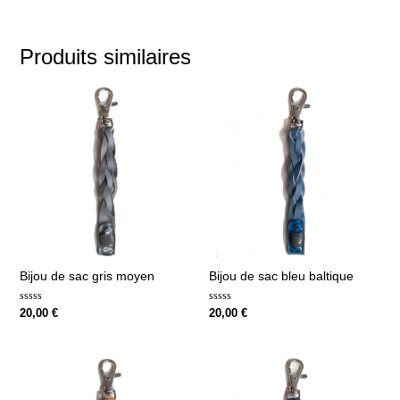
Produits similaires
Bijou de sac gris moyen
Bijou de sac bleu baltique
Note
Note
20,00
€
20,00
€
0
0
sur
sur
5
5