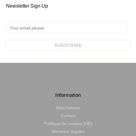
Newsletter Sign Up
E
m
a
SUBSCRIBE
i
l
*
Information
Mon histoire
Contact
Politique de cookies (UE)
Mentions légales