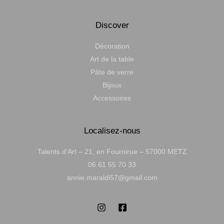
Discover
Décoration
Art de la table
Pâte de verre
Bijoux
Accessoires
Localisez-nous
Talents d’Art – 21, en Fournirue – 57000 METZ
06 61 55 70 33
annie.maraldi57@gmail.com