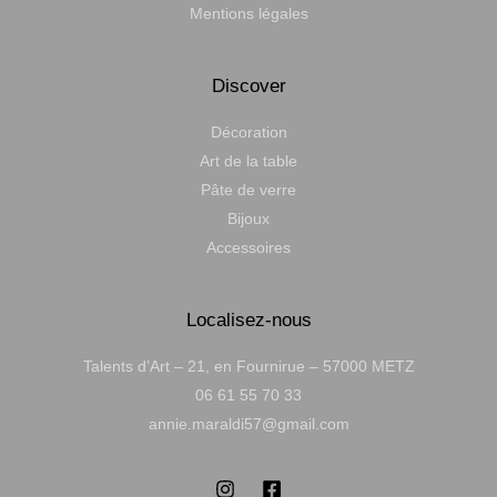
Mentions légales
Discover
Décoration
Art de la table
Pâte de verre
Bijoux
Accessoires
Localisez-nous
Talents d’Art – 21, en Fournirue – 57000 METZ
06 61 55 70 33
annie.maraldi57@gmail.com