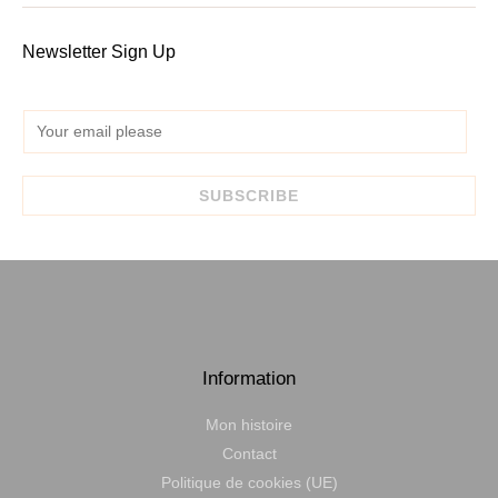
Newsletter Sign Up
E
m
a
SUBSCRIBE
i
l
*
Information
Mon histoire
Contact
Politique de cookies (UE)