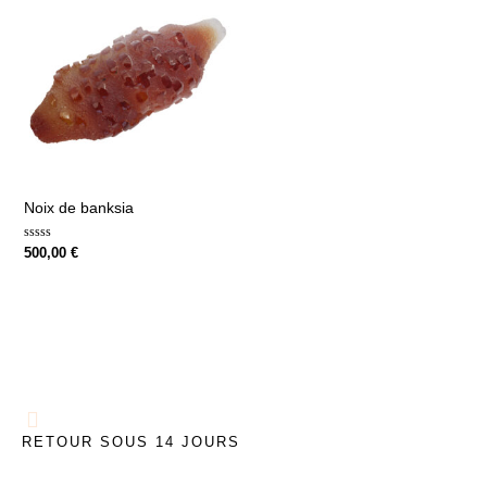
Noix de banksia
Note
500,00
€
0
sur
5
RETOUR SOUS 14 JOURS