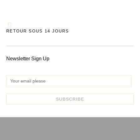
RETOUR SOUS 14 JOURS
Newsletter Sign Up
E
m
a
SUBSCRIBE
i
l
*