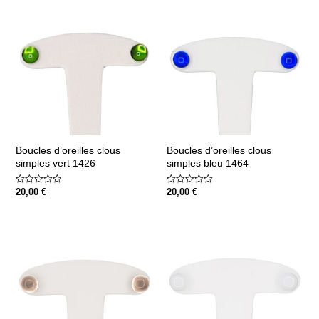
Boucles d’oreilles clous
Boucles d’oreilles clous
simples vert 1426
simples bleu 1464
Note
Note
20,00
€
20,00
€
0
0
sur
sur
5
5