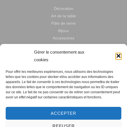
Décoration
Art de la table
Pâte de verre
Bijoux
Accessoires
Gérer le consentement aux
Localisez-nous
cookies
Talents d’Art – 21, en Fournirue – 57000 METZ
Pour offrir les meilleures expériences, nous utilisons des technologies
06 61 55 70 33
telles que les cookies pour stocker et/ou accéder aux informations des
appareils. Le fait de consentir à ces technologies nous permettra de traiter
annie.maraldi57@gmail.com
des données telles que le comportement de navigation ou les ID uniques
sur ce site. Le fait de ne pas consentir ou de retirer son consentement peut
avoir un effet négatif sur certaines caractéristiques et fonctions.
ACCEPTER
REFUSER