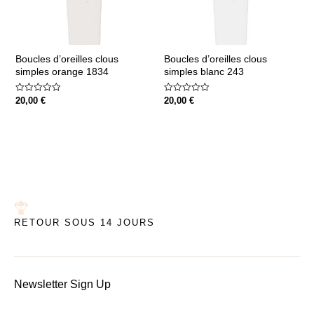
Boucles d’oreilles clous
Boucles d’oreilles clous
simples orange 1834
simples blanc 243
Note
Note
20,00
€
20,00
€
0
0
sur
sur
5
5
RETOUR SOUS 14 JOURS
Newsletter Sign Up