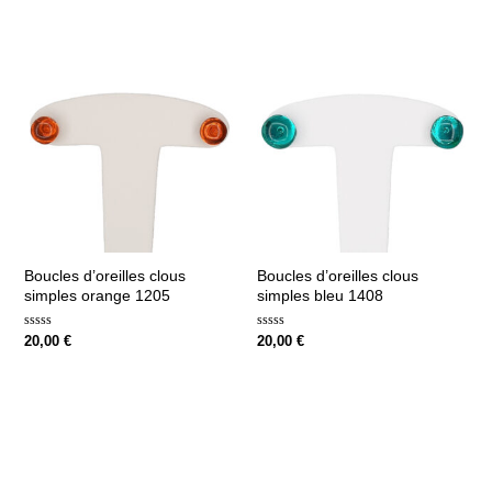
sur
sur
5
5
Boucles d’oreilles clous
Boucles d’oreilles clous
simples orange 1205
simples bleu 1408
Note
Note
20,00
€
20,00
€
0
0
sur
sur
5
5