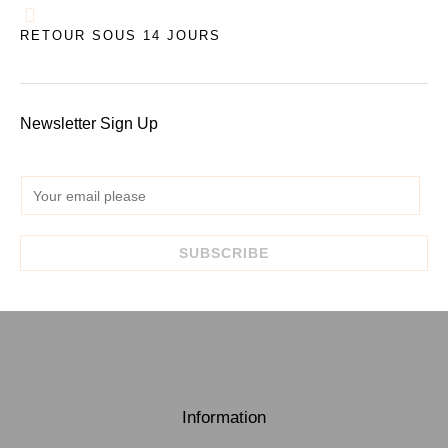
RETOUR SOUS 14 JOURS
Newsletter Sign Up
E
m
a
SUBSCRIBE
i
l
*
Information