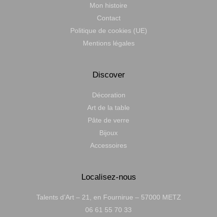
Mon histoire
Contact
Politique de cookies (UE)
Mentions légales
Discover
Décoration
Art de la table
Pâte de verre
Bijoux
Accessoires
Localisez-nous
Talents d’Art – 21, en Fournirue – 57000 METZ
06 61 55 70 33