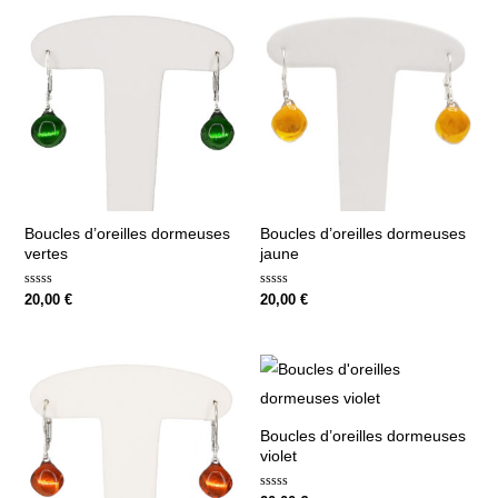
Boucles d’oreilles dormeuses
Boucles d’oreilles dormeuses
vertes
jaune
Note
Note
20,00
€
20,00
€
0
0
sur
sur
5
5
Boucles d’oreilles dormeuses
violet