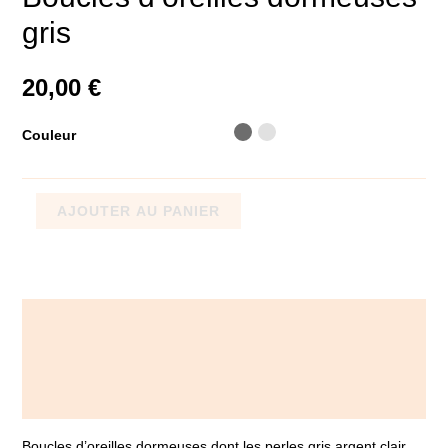
gris
20,00
€
Couleur
AJOUTER AU PANIER
Description
Informations complémentaires
Avis (0)
Boucles d’oreilles dormeuses dont les perles gris argent clair