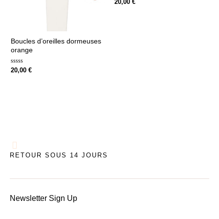
Note
20,00
€
0
sur
5
Boucles d’oreilles dormeuses
orange
Note
20,00
€
0
sur
5
RETOUR SOUS 14 JOURS
Newsletter Sign Up