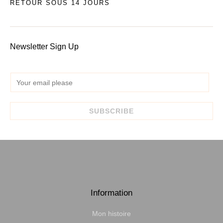
RETOUR SOUS 14 JOURS
Newsletter Sign Up
E
m
a
SUBSCRIBE
i
l
*
Information
Mon histoire