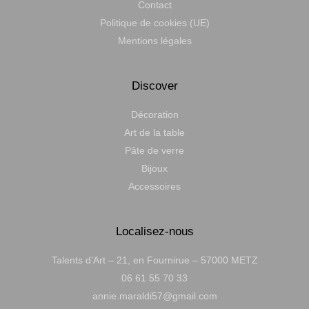
Contact
Politique de cookies (UE)
Mentions légales
Discover
Décoration
Art de la table
Pâte de verre
Bijoux
Accessoires
Localisez-nous
Talents d’Art – 21, en Fournirue – 57000 METZ
06 61 55 70 33
annie.maraldi57@gmail.com