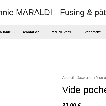
nnie MARALDI - Fusing & pât
la table
Décoration
Pâte de verre
Evènement
Accueil
/
Décoration
/
Vide 
Vide poch
20,00
€