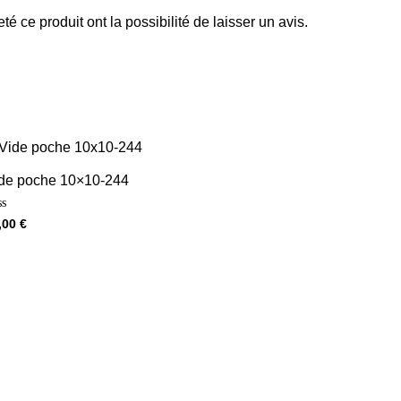
é ce produit ont la possibilité de laisser un avis.
de poche 10×10-244
te
,00
€