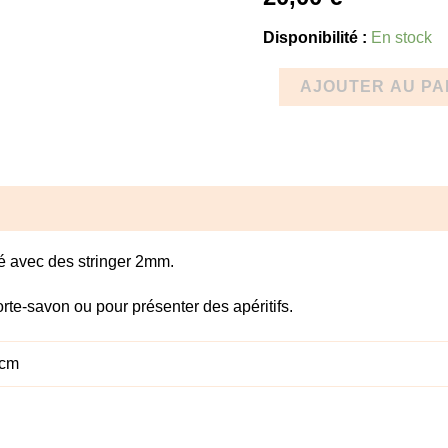
Disponibilité :
En stock
AJOUTER AU PA
mentaires
Avis (0)
é avec des stringer 2mm.
orte-savon ou pour présenter des apéritifs.
 cm