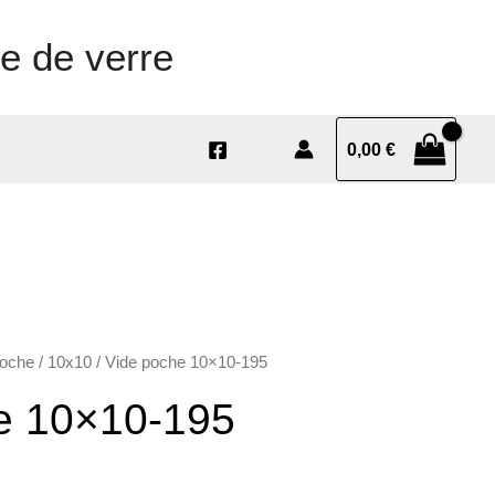
e de verre
0,00
€
poche
/
10x10
/ Vide poche 10×10-195
e 10×10-195