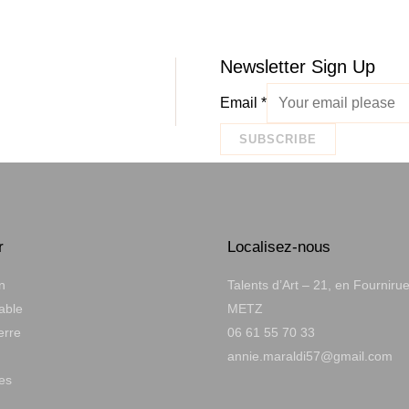
Newsletter Sign Up
Email
*
SUBSCRIBE
r
Localisez-nous
n
Talents d’Art – 21, en Fourniru
table
METZ
erre
06 61 55 70 33
annie.maraldi57@gmail.com
es