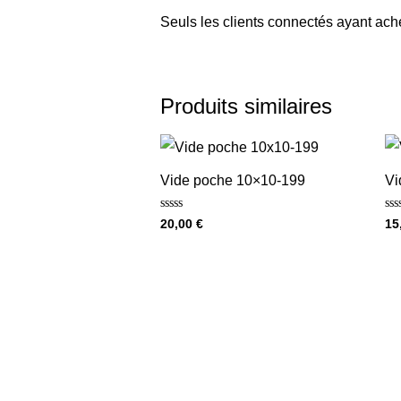
Seuls les clients connectés ayant achet
Produits similaires
Vide poche 10×10-199
Vi
Note
No
20,00
€
15
0
0
sur
sur
5
5