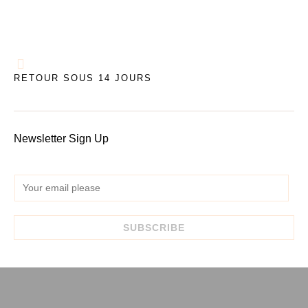
RETOUR SOUS 14 JOURS
Newsletter Sign Up
E
m
a
SUBSCRIBE
i
l
*