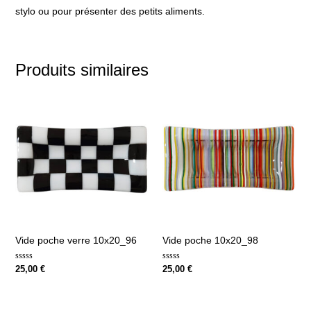
stylo ou pour présenter des petits aliments.
Produits similaires
Vide poche verre 10x20_96
Vide poche 10x20_98
Note
Note
25,00
€
25,00
€
0
0
sur
sur
5
5