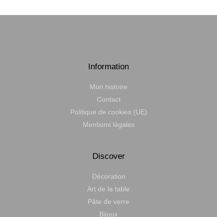
l
*
Information
Mon histoire
Contact
Politique de cookies (UE)
Mentions légales
Discover
Décoration
Art de la table
Pâte de verre
Bijoux