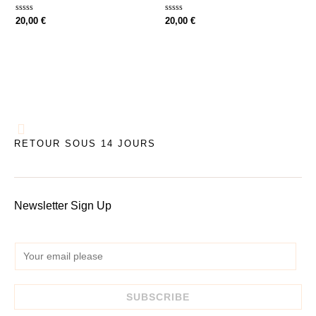
Note
Note
20,00
€
20,00
€
0
0
sur
sur
5
5
RETOUR SOUS 14 JOURS
Newsletter Sign Up
E
m
a
SUBSCRIBE
i