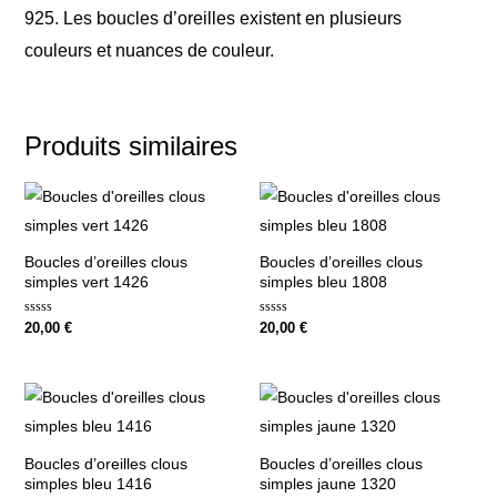
925. Les boucles d’oreilles existent en plusieurs
couleurs et nuances de couleur.
Produits similaires
Boucles d’oreilles clous
Boucles d’oreilles clous
simples vert 1426
simples bleu 1808
Note
Note
20,00
€
20,00
€
0
0
sur
sur
5
5
Boucles d’oreilles clous
Boucles d’oreilles clous
simples bleu 1416
simples jaune 1320