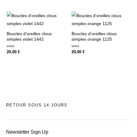
sur
sur
5
5
Boucles d’oreilles clous
Boucles d’oreilles clous
simples violet 1442
simples orange 1125
Note
Note
20,00
€
20,00
€
0
0
sur
sur
5
5
RETOUR SOUS 14 JOURS
Newsletter Sign Up