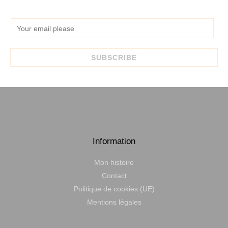
E
m
a
SUBSCRIBE
i
l
*
Information
Mon histoire
Contact
Politique de cookies (UE)
Mentions légales