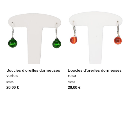
sur
sur
5
5
Boucles d’oreilles dormeuses
Boucles d’oreilles dormeuses
vertes
rose
Note
Note
20,00
€
20,00
€
0
0
sur
sur
5
5