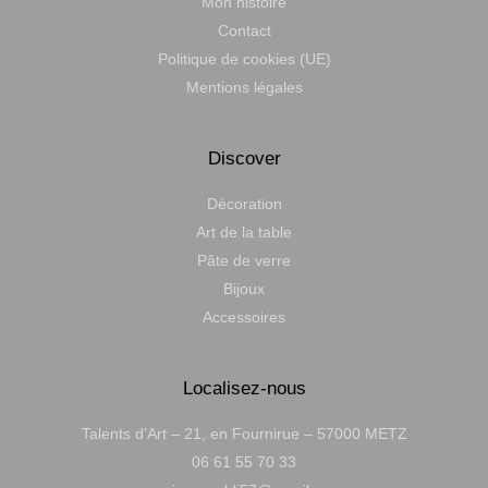
Mon histoire
Contact
Politique de cookies (UE)
Mentions légales
Discover
Décoration
Art de la table
Pâte de verre
Bijoux
Accessoires
Localisez-nous
Talents d’Art – 21, en Fournirue – 57000 METZ
06 61 55 70 33