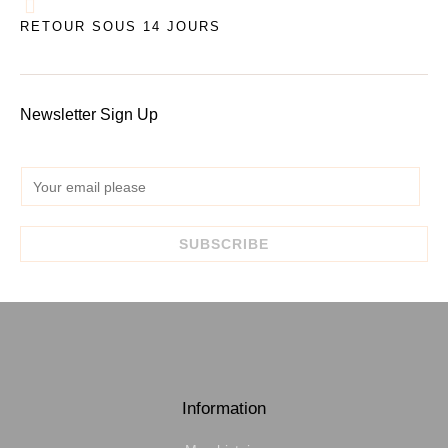
RETOUR SOUS 14 JOURS
Newsletter Sign Up
E
m
a
SUBSCRIBE
i
l
*
Information