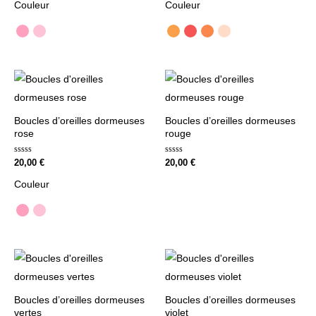
Couleur
Couleur
5
5
Boucles d’oreilles dormeuses
Boucles d’oreilles dormeuses
rose
rouge
Note
Note
20,00
€
20,00
€
0
0
sur
sur
Couleur
5
5
Boucles d’oreilles dormeuses
Boucles d’oreilles dormeuses
vertes
violet