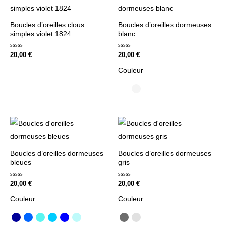
Boucles d’oreilles clous
Boucles d’oreilles dormeuses
simples violet 1824
blanc
Note
Note
20,00
€
20,00
€
0
0
sur
sur
Couleur
5
5
Boucles d’oreilles dormeuses
Boucles d’oreilles dormeuses
bleues
gris
Note
Note
20,00
€
20,00
€
0
0
sur
sur
Couleur
Couleur
5
5