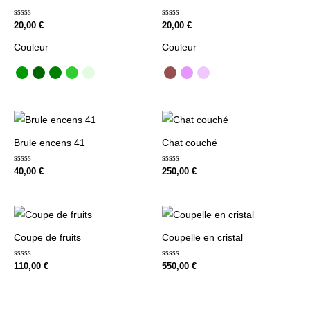
Note
Note
20,00
€
20,00
€
0
0
sur
sur
Couleur
Couleur
5
5
Brule encens 41
Chat couché
Note
Note
40,00
€
250,00
€
0
0
sur
sur
5
5
Coupe de fruits
Coupelle en cristal
Note
Note
110,00
€
550,00
€
0
0
sur
sur
5
5