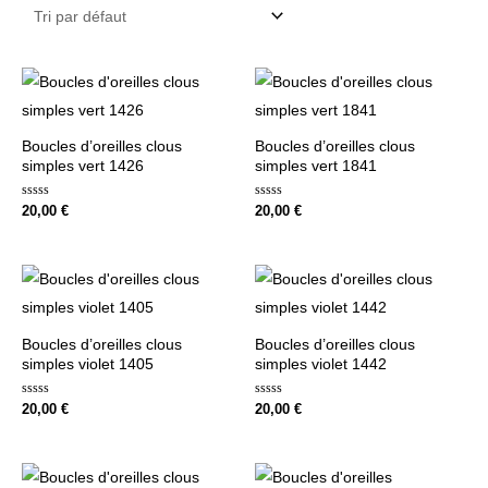
Boucles d’oreilles clous
Boucles d’oreilles clous
simples vert 1426
simples vert 1841
Note
Note
20,00
€
20,00
€
0
0
sur
sur
5
5
Boucles d’oreilles clous
Boucles d’oreilles clous
simples violet 1405
simples violet 1442
Note
Note
20,00
€
20,00
€
0
0
sur
sur
5
5