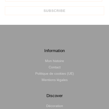
m
a
SUBSCRIBE
i
l
*
Information
Mon histoire
Contact
Politique de cookies (UE)
Mentions légales
Discover
Décoration