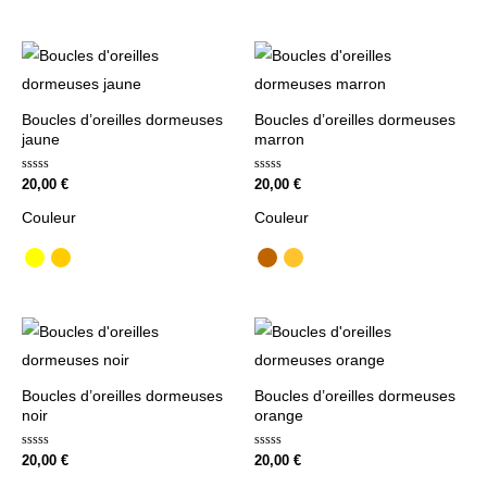
Boucles d’oreilles dormeuses
Boucles d’oreilles dormeuses
jaune
marron
Note
Note
20,00
€
20,00
€
0
0
sur
sur
Couleur
Couleur
5
5
Boucles d’oreilles dormeuses
Boucles d’oreilles dormeuses
noir
orange
Note
Note
20,00
€
20,00
€
0
0
sur
sur