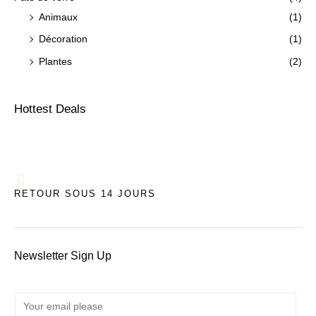
Animaux
(1)
Décoration
(1)
Plantes
(2)
Hottest Deals
RETOUR SOUS 14 JOURS
Newsletter Sign Up
E